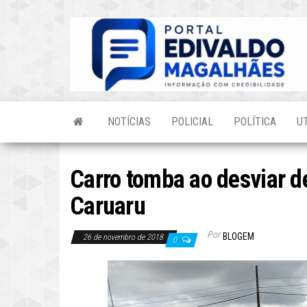
Skip
to
the
content
NOTÍCIAS
POLICIAL
POLÍTICA
U
Carro tomba ao desviar 
Caruaru
Por
BLOGEM
26 de novembro de 2018
0