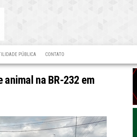
Blog do
O Mais
Atualizado!
Edvaldo
Magalhães
TILIDADE PÚBLICA
CONTATO
de animal na BR-232 em