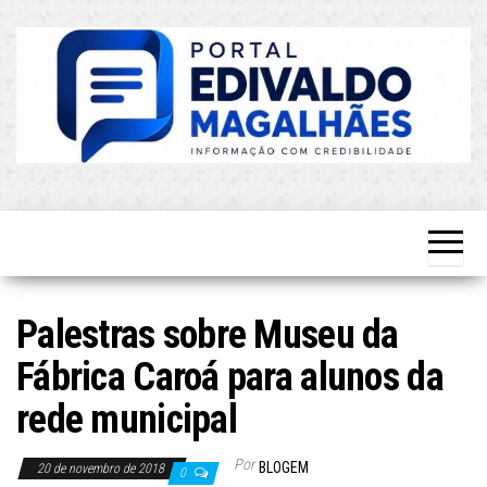
Skip
to
the
content
O Mais
Blog do
Atualizado!
Edvaldo
Magalhães
Palestras sobre Museu da
Fábrica Caroá para alunos da
rede municipal
Por
BLOGEM
20 de novembro de 2018
0