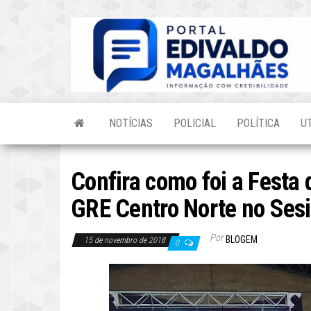
Skip
to
the
content
NOTÍCIAS
POLICIAL
POLÍTICA
U
Confira como foi a Festa 
GRE Centro Norte no Ses
Por
BLOGEM
15 de novembro de 2018
0