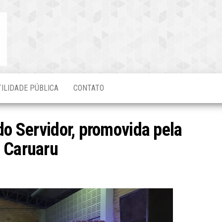
Blog do
O Mais
Atualizado!
Edvaldo
Magalhães
TILIDADE PÚBLICA
CONTATO
do Servidor, promovida pela
i Caruaru