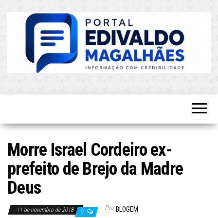
Skip
to
the
content
O Mais
Blog do
Atualizado!
Edvaldo
Magalhães
Morre Israel Cordeiro ex-
prefeito de Brejo da Madre
Deus
Por
BLOGEM
11 de novembro de 2018
0