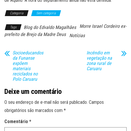
de Aquino. A hora do sepultamento ainda não está definida.
Categoria
Sem categoria
Morre Israel Cordeiro ex-
Blog do Edvaldo Magalhães
Tags
prefeito de Brejo da Madre Deus
Notícias
Socioeducandos
Incêndio em
da Funanse
vegetação na
expõem
zona rural de
materiais
Caruaru
reciclados no
Polo Caruaru
Deixe um comentário
O seu endereço de e-mail não será publicado.
Campos
obrigatórios são marcados com
*
Comentário
*