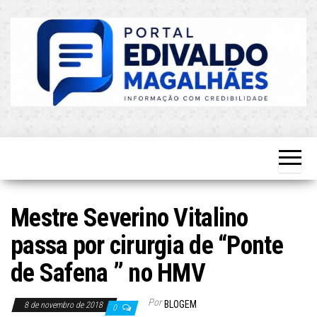
Skip
to
the
content
O Mais
Blog do
Atualizado!
Edvaldo
Magalhães
Mestre Severino Vitalino
passa por cirurgia de “Ponte
de Safena ” no HMV
Por
BLOGEM
8 de novembro de 2018
0