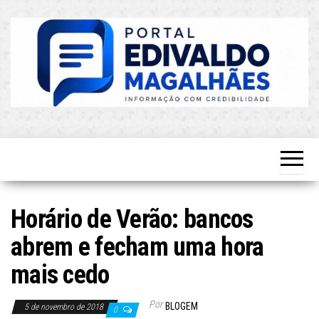
Skip
to
the
content
O Mais
Blog do
Atualizado!
Edvaldo
Magalhães
Horário de Verão: bancos
abrem e fecham uma hora
mais cedo
Por
BLOGEM
5 de novembro de 2018
0