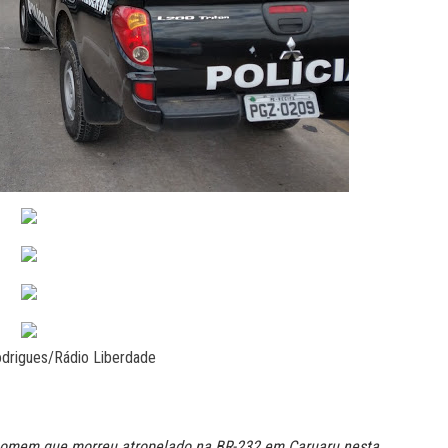
odrigues/Rádio Liberdade
 homem que morreu atropelado na BR-232 em Caruaru nesta