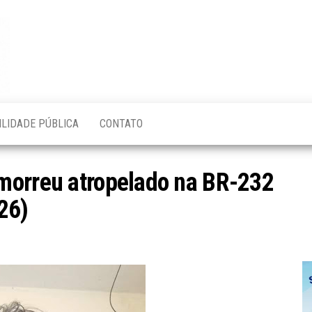
Blog do
O Mais
Atualizado!
Edvaldo
Magalhães
ILIDADE PÚBLICA
CONTATO
morreu atropelado na BR-232
26)