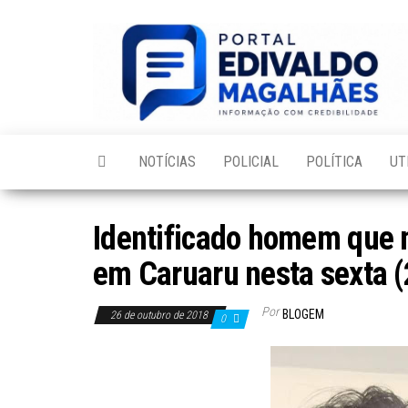
Skip
to
the
content
NOTÍCIAS
POLICIAL
POLÍTICA
UT
Identificado homem que 
em Caruaru nesta sexta (
Por
BLOGEM
26 de outubro de 2018
0