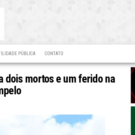
Blog do
O Mais
Atualizado!
Edvaldo
Magalhães
TILIDADE PÚBLICA
CONTATO
a dois mortos e um ferido na
mpelo