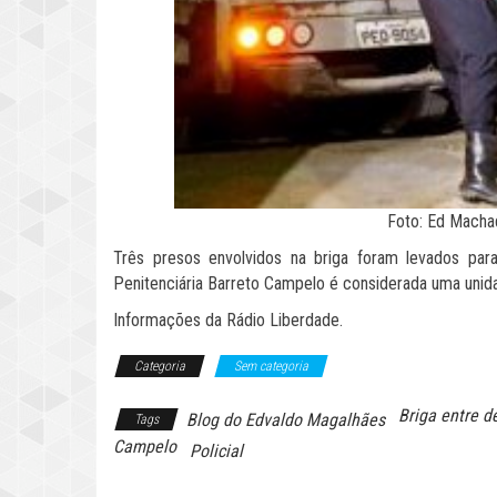
Foto: Ed Mach
Três presos envolvidos na briga foram levados para
Penitenciária Barreto Campelo é considerada uma unid
Informações da Rádio Liberdade.
Categoria
Sem categoria
Briga entre d
Blog do Edvaldo Magalhães
Tags
Campelo
Policial