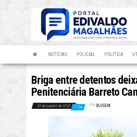
Skip
to
the
content
NOTÍCIAS
POLICIAL
POLÍTICA
U
Briga entre detentos deix
Penitenciária Barreto Ca
Por
BLOGEM
25 de outubro de 2018
0