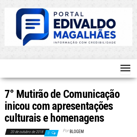
Skip
to
the
content
O Mais
Blog do
Atualizado!
Edvaldo
Magalhães
7° Mutirão de Comunicação
inicou com apresentações
culturais e homenagens
Por
BLOGEM
20 de outubro de 2018
0