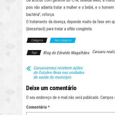
De acordo com gerente do CTA, Giselda Melo, é muito 
pois não adianta tratar a mulher e o bebê, e o homem
bactéria”, reforça.
O tratamento da doença, depende muito da fase em que é
(benzetacil) para tratar a sífilis congênita.
Categoria
Sem categoria
Caruaru reali
Blog do Edvaldo Magalhães
Tags
Caruaruenses recebem ações
do Outubro Rosa nas unidades
de saúde do município
Deixe um comentário
O seu endereço de e-mail não será publicado.
Campos 
Comentário
*