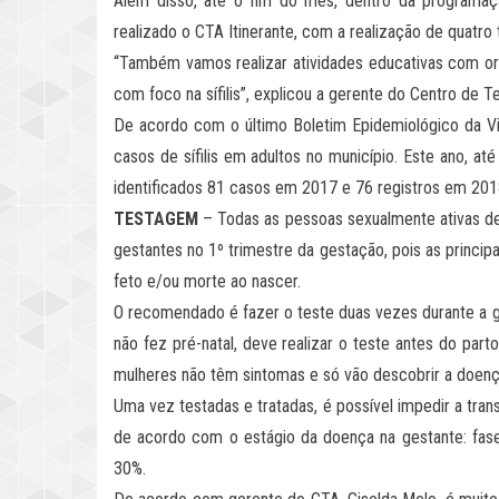
Além disso, até o fim do mês, dentro da programaç
realizado o CTA Itinerante, com a realização de quatro 
“Também vamos realizar atividades educativas com or
com foco na sífilis”, explicou a gerente do Centro de
De acordo com o último Boletim Epidemiológico da Vi
casos de sífilis em adultos no município. Este ano, a
identificados 81 casos em 2017 e 76 registros em 201
TESTAGEM
– Todas as pessoas sexualmente ativas deve
gestantes no 1º trimestre da gestação, pois as princip
feto e/ou morte ao nascer.
O recomendado é fazer o teste duas vezes durante a gr
não fez pré-natal, deve realizar o teste antes do parto
mulheres não têm sintomas e só vão descobrir a doen
Uma vez testadas e tratadas, é possível impedir a tra
de acordo com o estágio da doença na gestante: fase 
30%.