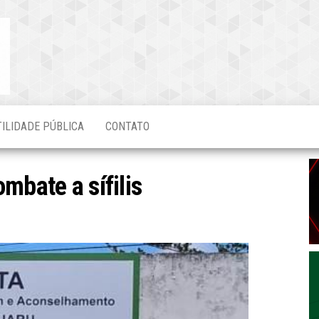
Blog do
O Mais
Atualizado!
Edvaldo
Magalhães
TILIDADE PÚBLICA
CONTATO
mbate a sífilis