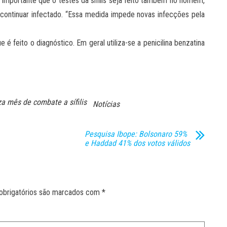
importante que o testes da sífilis seja feito também no homem,
 continuar infectado. “Essa medida impede novas infecções pela
 feito o diagnóstico. Em geral utiliza-se a penicilina benzatina
za mês de combate a sífilis
Notícias
Pesquisa Ibope: Bolsonaro 59%
e Haddad 41% dos votos válidos
obrigatórios são marcados com
*