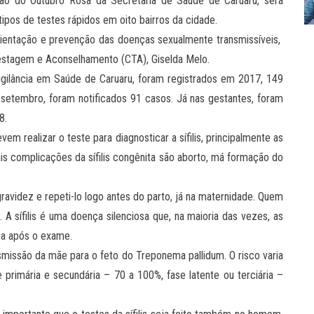
ão do Outubro Rosa da Secretaria de Saúde de Caruaru, será
tipos de testes rápidos em oito bairros da cidade.
ientação e prevenção das doenças sexualmente transmissíveis,
 Testagem e Aconselhamento (CTA), Giselda Melo.
gilância em Saúde de Caruaru, foram registrados em 2017, 149
té setembro, foram notificados 91 casos. Já nas gestantes, foram
8.
m realizar o teste para diagnosticar a sífilis, principalmente as
ais complicações da sífilis congênita são aborto, má formação do
avidez e repeti-lo logo antes do parto, já na maternidade. Quem
. A sífilis é uma doença silenciosa que, na maioria das vezes, as
ça após o exame.
nsmissão da mãe para o feto do Treponema pallidum. O risco varia
primária e secundária – 70 a 100%, fase latente ou terciária –