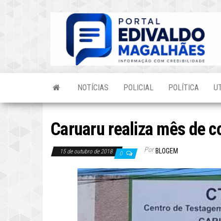
Skip
to
the
content
NOTÍCIAS
POLICIAL
POLÍTICA
U
Caruaru realiza mês de co
Por
BLOGEM
15 de outubro de 2018
0