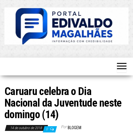
Skip
to
the
content
O Mais
Blog do
Atualizado!
Edvaldo
Magalhães
Caruaru celebra o Dia
Nacional da Juventude neste
domingo (14)
Por
BLOGEM
14 de outubro de 2018
0