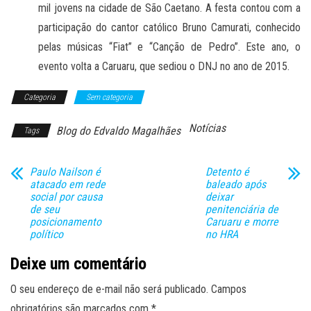
mil jovens na cidade de São Caetano. A festa contou com a
participação do cantor católico Bruno Camurati, conhecido
pelas músicas “Fiat” e “Canção de Pedro”. Este ano, o
evento volta a Caruaru, que sediou o DNJ no ano de 2015.
Categoria
Sem categoria
Notícias
Blog do Edvaldo Magalhães
Tags
Paulo Nailson é
Detento é
atacado em rede
baleado após
social por causa
deixar
de seu
penitenciária de
posicionamento
Caruaru e morre
político
no HRA
Deixe um comentário
O seu endereço de e-mail não será publicado.
Campos
obrigatórios são marcados com
*