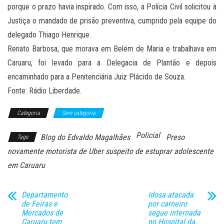
porque o prazo havia inspirado. Com isso, a Polícia Civil solicitou à
Justiça o mandado de prisão preventiva, cumprido pela equipe do
delegado Thiago Henrique.
Renato Barbosa, que morava em Belém de Maria e trabalhava em
Caruaru, foi levado para a Delegacia de Plantão e depois
encaminhado para a Penitenciária Juiz Plácido de Souza.
Fonte: Rádio Liberdade.
Categoria
Sem categoria
Policial
Blog do Edvaldo Magalhães
Preso
Tags
novamente motorista de Uber suspeito de estuprar adolescente
em Caruaru
Departamento
Idosa atacada
de Feiras e
por carneiro
Mercados de
segue internada
Caruaru tem
no Hospital da