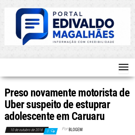
Skip
to
the
content
O Mais
Blog do
Atualizado!
Edvaldo
Magalhães
Preso novamente motorista de
Uber suspeito de estuprar
adolescente em Caruaru
Por
BLOGEM
10 de outubro de 2018
0