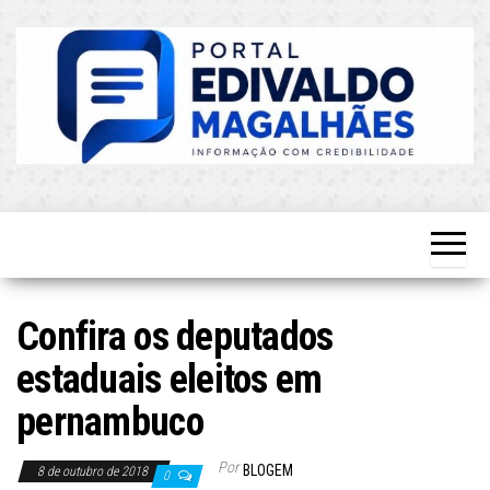
Skip
to
the
content
O Mais
Blog do
Atualizado!
Edvaldo
Magalhães
Confira os deputados
estaduais eleitos em
pernambuco
Por
BLOGEM
8 de outubro de 2018
0