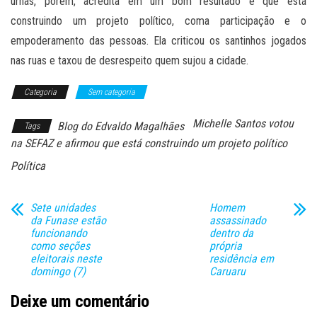
urnas, porém, acredita em um bom resultado e que está
construindo um projeto político, coma participação e o
empoderamento das pessoas. Ela criticou os santinhos jogados
nas ruas e taxou de desrespeito quem sujou a cidade.
Categoria
Sem categoria
Michelle Santos votou
Blog do Edvaldo Magalhães
Tags
na SEFAZ e afirmou que está construindo um projeto político
Política
Sete unidades
Homem
da Funase estão
assassinado
funcionando
dentro da
como seções
própria
eleitorais neste
residência em
domingo (7)
Caruaru
Deixe um comentário