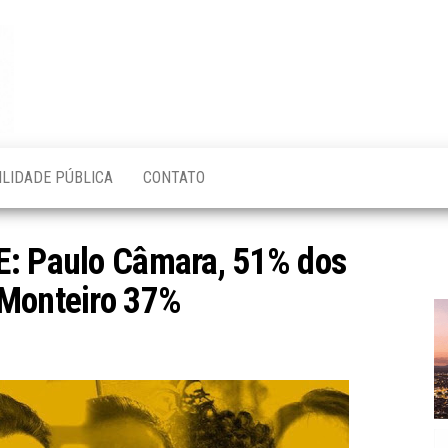
Blog do
O Mais
Atualizado!
Edvaldo
Magalhães
ILIDADE PÚBLICA
CONTATO
E: Paulo Câmara, 51% dos
 Monteiro 37%