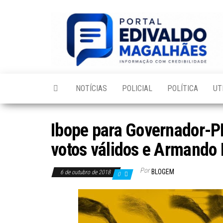
Skip
to
the
content
NOTÍCIAS
POLICIAL
POLÍTICA
UT
Ibope para Governador-P
votos válidos e Armando
Por
BLOGEM
6 de outubro de 2018
0