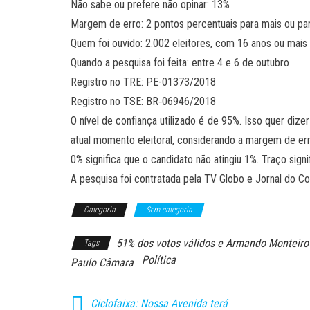
Não sabe ou prefere não opinar: 13%
Margem de erro: 2 pontos percentuais para mais ou p
Quem foi ouvido: 2.002 eleitores, com 16 anos ou mais
Quando a pesquisa foi feita: entre 4 e 6 de outubro
Registro no TRE: PE-01373/2018
Registro no TSE: BR‐06946/2018
O nível de confiança utilizado é de 95%. Isso quer diz
atual momento eleitoral, considerando a margem de er
0% significa que o candidato não atingiu 1%. Traço sign
A pesquisa foi contratada pela TV Globo e Jornal do 
Categoria
Sem categoria
51% dos votos válidos e Armando Monteiro
Tags
Política
Paulo Câmara
Ciclofaixa: Nossa Avenida terá