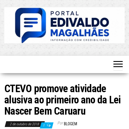
Skip
to
the
content
O Mais
Blog do
Atualizado!
Edvaldo
Magalhães
CTEVO promove atividade
alusiva ao primeiro ano da Lei
Nascer Bem Caruaru
Por
BLOGEM
2 de outubro de 2018
0