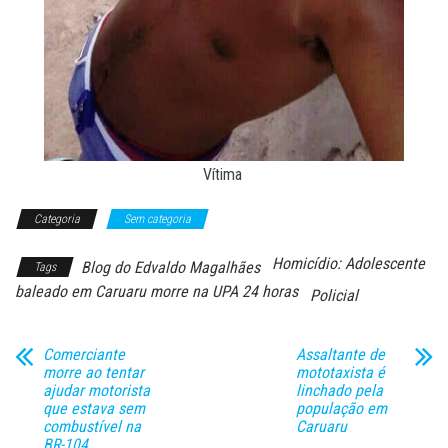
Vítima
Categoria
Sem categoria
Homicídio: Adolescente
Blog do Edvaldo Magalhães
Tags
baleado em Caruaru morre na UPA 24 horas
Policial
Comerciante
Assaltante de
morre ao tentar
mototaxista é
ajudar motorista
linchado pela
que estava sem
população em
combustível na
Caruaru
BR-104