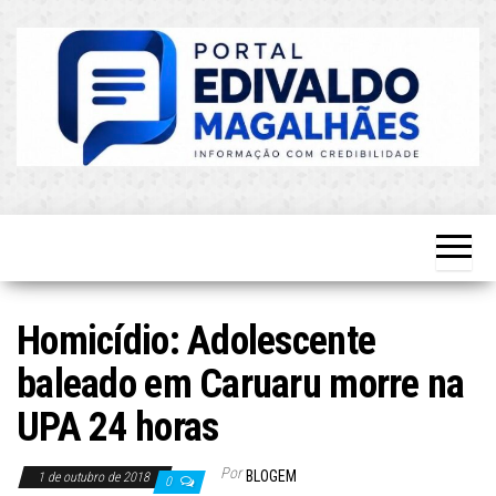
Skip
to
the
content
O Mais
Blog do
Atualizado!
Edvaldo
Magalhães
Homicídio: Adolescente
baleado em Caruaru morre na
UPA 24 horas
Por
BLOGEM
1 de outubro de 2018
0