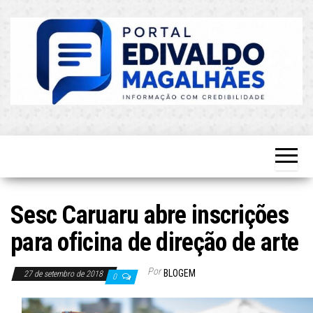
Skip
to
the
content
O Mais
Blog do
Atualizado!
Edvaldo
Magalhães
Sesc Caruaru abre inscrições
para oficina de direção de arte
Por
BLOGEM
27 de setembro de 2018
0