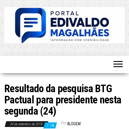
Skip
to
the
content
O Mais
Blog do
Atualizado!
Edvaldo
Magalhães
Resultado da pesquisa BTG
Pactual para presidente nesta
segunda (24)
Por
BLOGEM
24 de setembro de 2018
0