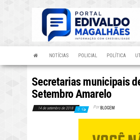
Skip
to
the
content
NOTÍCIAS
POLICIAL
POLÍTICA
U
Secretarias municipais d
Setembro Amarelo
Por
BLOGEM
14 de setembro de 2018
0