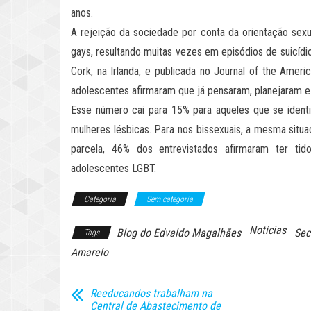
anos.
A rejeição da sociedade por conta da orientação sex
gays, resultando muitas vezes em episódios de suicídio
Cork, na Irlanda, e publicada no Journal of the Ame
adolescentes afirmaram que já pensaram, planejaram e 
Esse número cai para 15% para aqueles que se identi
mulheres lésbicas. Para nos bissexuais, a mesma situa
parcela, 46% dos entrevistados afirmaram ter ti
adolescentes LGBT.
Categoria
Sem categoria
Notícias
Blog do Edvaldo Magalhães
Sec
Tags
Amarelo
Reeducandos trabalham na
Central de Abastecimento de