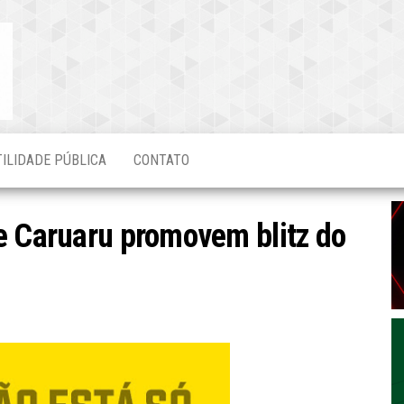
Blog do
O Mais
Atualizado!
Edvaldo
Magalhães
TILIDADE PÚBLICA
CONTATO
e Caruaru promovem blitz do