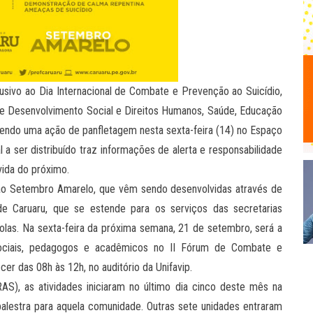
ivo ao Dia Internacional de Combate e Prevenção ao Suicídio,
 de Desenvolvimento Social e Direitos Humanos, Saúde, Educação
vendo uma ação de panfletagem nesta sexta-feira (14) no Espaço
 a ser distribuído traz informações de alerta e responsabilidade
vida do próximo.
s ao Setembro Amarelo, que vêm sendo desenvolvidas através de
 de Caruaru, que se estende para os serviços das secretarias
olas. Na sexta-feira da próxima semana, 21 de setembro, será a
s sociais, pedagogos e acadêmicos no II Fórum de Combate e
er das 08h às 12h, no auditório da Unifavip.
AS), as atividades iniciaram no último dia cinco deste mês na
alestra para aquela comunidade. Outras sete unidades entraram