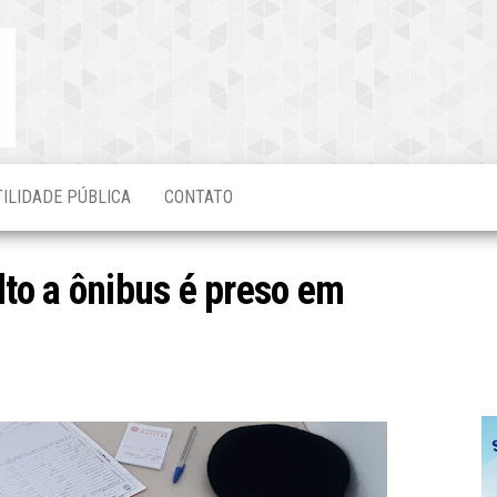
Blog do
O Mais
Atualizado!
Edvaldo
Magalhães
TILIDADE PÚBLICA
CONTATO
lto a ônibus é preso em