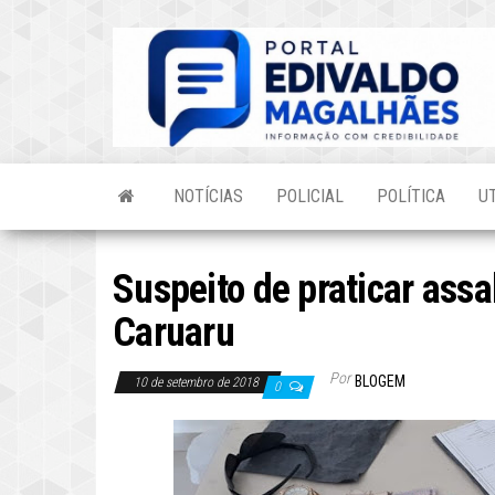
Skip
to
the
content
NOTÍCIAS
POLICIAL
POLÍTICA
U
Suspeito de praticar assa
Caruaru
Por
BLOGEM
10 de setembro de 2018
0