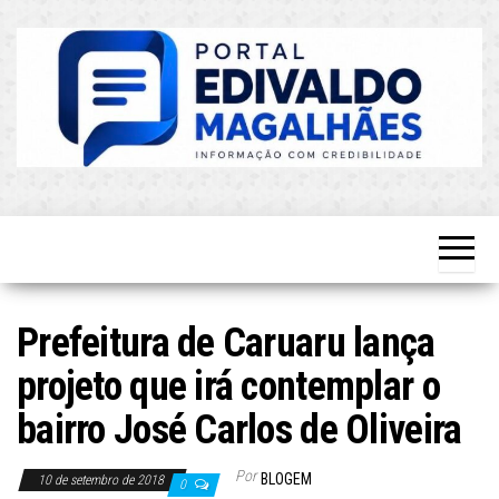
Skip
to
the
content
O Mais
Blog do
Atualizado!
Edvaldo
Magalhães
Prefeitura de Caruaru lança
projeto que irá contemplar o
bairro José Carlos de Oliveira
Por
BLOGEM
10 de setembro de 2018
0