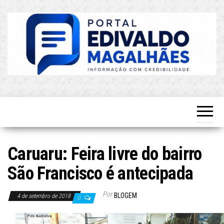
Skip
to
the
content
O Mais
Blog do
Atualizado!
Edvaldo
Magalhães
Caruaru: Feira livre do bairro
São Francisco é antecipada
Por
BLOGEM
4 de setembro de 2018
0