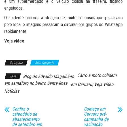
e um supermercado e o veículo colidiu na traseira, ficando
engatados.
O acidente chamou a atenção de muitos curiosos que passavam
pelo local e imagens passaram a circular em grupos de WhatsApp
rapidamente.
Veja vídeo
Categoria
Sem categoria
Carro e moto colidem
Blog do Edvaldo Magalhães
Tags
em semáforo no bairro Santa Rosa
em Caruaru; Veja vídeo
Notícias
Confira o
Começa em
calendário de
Caruaru pré-
abastecimento
campanha de
de setembro em
vacinação