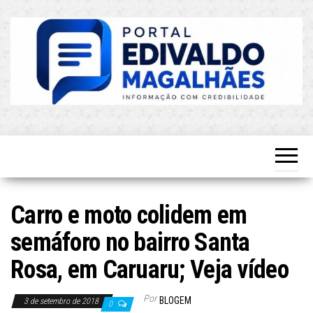
Skip
to
the
content
O Mais
Blog do
Atualizado!
Edvaldo
Magalhães
Carro e moto colidem em
semáforo no bairro Santa
Rosa, em Caruaru; Veja vídeo
Por
BLOGEM
3 de setembro de 2018
0