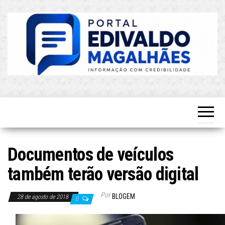
Skip
to
the
content
O Mais
Blog do
Atualizado!
Edvaldo
Magalhães
Documentos de veículos
também terão versão digital
Por
BLOGEM
28 de agosto de 2018
0