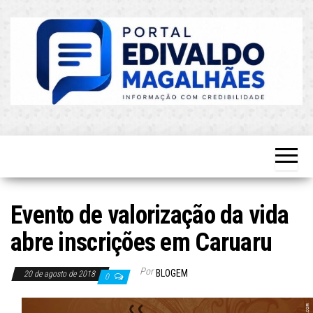
Skip
to
the
content
O Mais
Blog do
Atualizado!
Edvaldo
Magalhães
Evento de valorização da vida
abre inscrições em Caruaru
Por
BLOGEM
20 de agosto de 2018
0