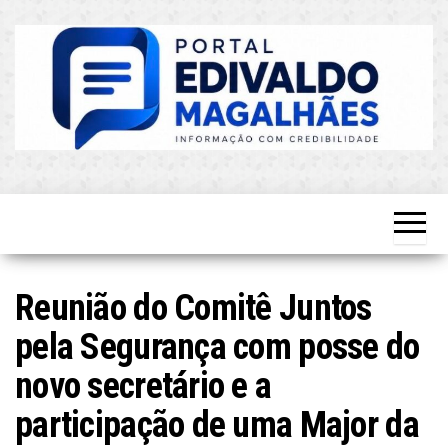
Skip
to
the
content
O Mais
Blog do
Atualizado!
Edvaldo
Magalhães
Reunião do Comitê Juntos
pela Segurança com posse do
novo secretário e a
participação de uma Major da