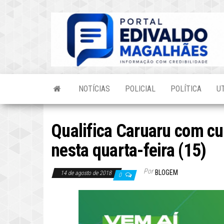
Skip
to
the
content
NOTÍCIAS
POLICIAL
POLÍTICA
U
Qualifica Caruaru com cu
nesta quarta-feira (15)
Por
BLOGEM
14 de agosto de 2018
0