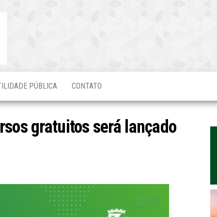
Blog do
O Mais
Atualizado!
Edvaldo
Magalhães
TILIDADE PÚBLICA
CONTATO
rsos gratuitos será lançado