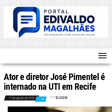
Skip
to
the
content
O Mais
Blog do
Atualizado!
Edvaldo
Magalhães
Ator e diretor José Pimentel é
internado na UTI em Recife
Por
BLOGEM
11 de agosto de 2018
0