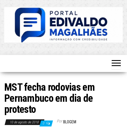
Skip
to
the
content
O Mais
Blog do
Atualizado!
Edvaldo
Magalhães
MST fecha rodovias em
Pernambuco em dia de
protesto
Por
BLOGEM
10 de agosto de 2018
0