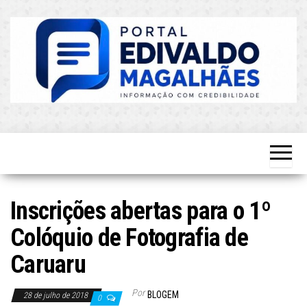
Skip
to
the
content
O Mais
Blog do
Atualizado!
Edvaldo
Magalhães
Inscrições abertas para o 1º
Colóquio de Fotografia de
Caruaru
Por
BLOGEM
28 de julho de 2018
0