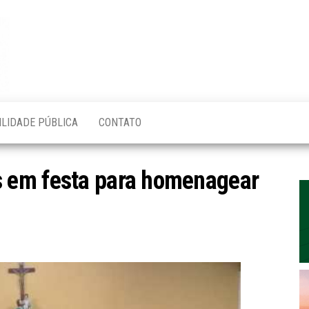
Blog do
O Mais
Atualizado!
Edvaldo
Magalhães
ILIDADE PÚBLICA
CONTATO
 em festa para homenagear