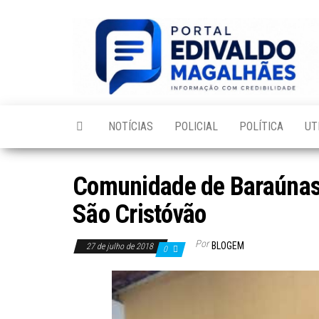
Skip
to
the
content
NOTÍCIAS
POLICIAL
POLÍTICA
UT
Comunidade de Baraúnas
São Cristóvão
Por
BLOGEM
27 de julho de 2018
0