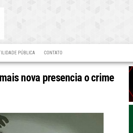
Blog do
O Mais
Atualizado!
Edvaldo
Magalhães
TILIDADE PÚBLICA
CONTATO
 mais nova presencia o crime