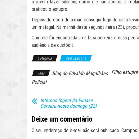
o jovem fazer silêncio, como ele não aceitou a recl
praticou o estupro.
Depois do ocorrido a mãe consegui fugir de casa leva
um matagal. Na manhã desta segunda-feira (23), procur
Com ele foi encontrada uma faca peixeira e duas pedra
audiência de custódia.
Categoria
Sem categoria
Filho estupr
Blog do Edvaldo Magalhães
Tags
Policial
Internos fogem da Funase
Caruaru neste domingo (22)
Deixe um comentário
O seu endereço de e-mail não será publicado.
Campos 