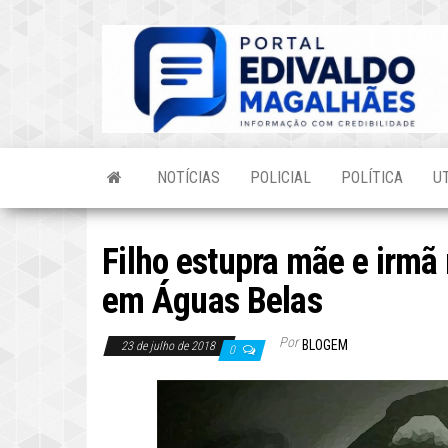
Skip
to
the
content
NOTÍCIAS
POLICIAL
POLÍTICA
U
Filho estupra mãe e irmã
em Águas Belas
Por
BLOGEM
23 de julho de 2018
0