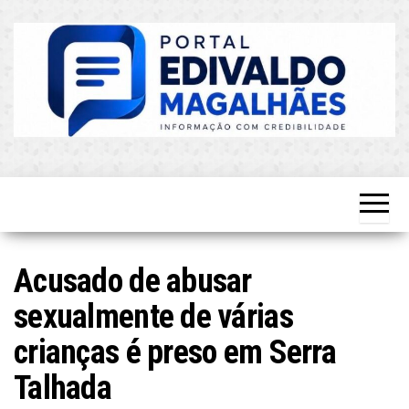
Skip
to
the
content
O Mais
Blog do
Atualizado!
Edvaldo
Magalhães
Acusado de abusar
sexualmente de várias
crianças é preso em Serra
Talhada