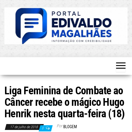
Skip
to
the
content
O Mais
Blog do
Atualizado!
Edvaldo
Magalhães
Liga Feminina de Combate ao
Câncer recebe o mágico Hugo
Henrik nesta quarta-feira (18)
Por
BLOGEM
17 de julho de 2018
0