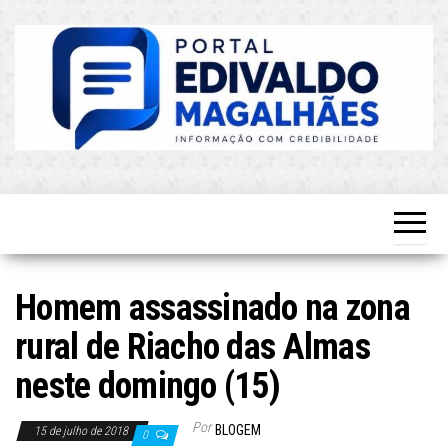
Skip
to
the
content
O Mais
Blog do
Atualizado!
Edvaldo
Magalhães
Homem assassinado na zona
rural de Riacho das Almas
neste domingo (15)
Por
BLOGEM
15 de julho de 2018
0