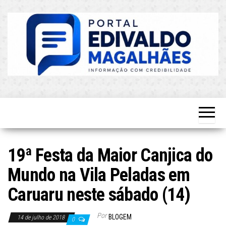
Skip
to
the
content
O Mais
Blog do
Atualizado!
Edvaldo
Magalhães
19ª Festa da Maior Canjica do
Mundo na Vila Peladas em
Caruaru neste sábado (14)
Por
BLOGEM
14 de julho de 2018
0