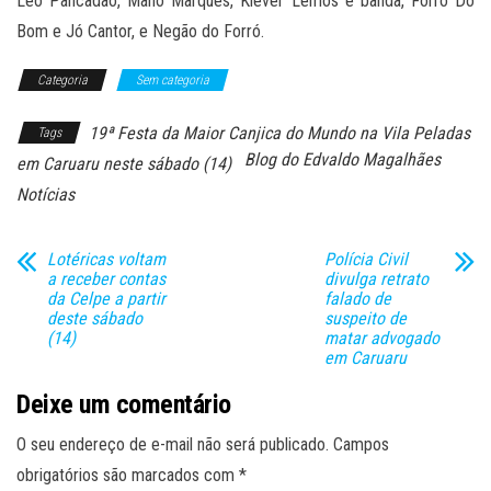
Léo Pancadão, Mano Marques, Kléver Lemos e banda, Forró Do
Bom e Jó Cantor, e Negão do Forró.
Categoria
Sem categoria
19ª Festa da Maior Canjica do Mundo na Vila Peladas
Tags
Blog do Edvaldo Magalhães
em Caruaru neste sábado (14)
Notícias
Lotéricas voltam
Polícia Civil
a receber contas
divulga retrato
da Celpe a partir
falado de
deste sábado
suspeito de
(14)
matar advogado
em Caruaru
Deixe um comentário
O seu endereço de e-mail não será publicado.
Campos
obrigatórios são marcados com
*