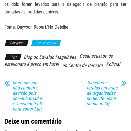
os dois foram levados para a delegacia de plantão para ser
tomadas as medidas cabíveis.
Fonte: Dayvson Robert/No Detalhe.
Categoria
Sem categoria
Casal acusado de
Blog do Edvaldo Magalhães
Tags
estelionato é preso em hotel
Policial
no Centro de Caruaru
Moro diz que
Torcedores
não cumprirá
feridos em briga
decisão pois
de organizadas
desembargador
no Recife neste
é ‘incompetente’
domingo (8)
para soltar Lula
Deixe um comentário