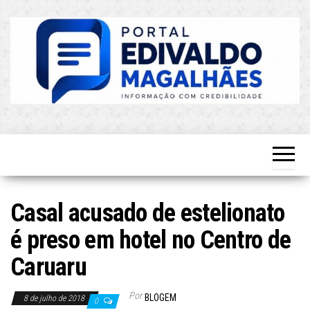
Skip
to
the
content
O Mais
Blog do
Atualizado!
Edvaldo
Magalhães
Casal acusado de estelionato
é preso em hotel no Centro de
Caruaru
Por
BLOGEM
8 de julho de 2018
0