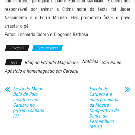
administrador paroquial, o padre Edmilson Martiliano. E quem ficá
responsável por animar a última noite da festa foi Jader
Nascimento e o Forró Mourão. Eles prometem fazer o povo
arrastar o pé.
Fotos: Leonardo Cícero e Diogenes Barbosa
Categoria
Sem categoria
Notícias
Blog do Edvaldo Magalhães
São Paulo
Tags
Apóstolo é homenageado em Caruaru
Festa do Maior
Escola de
Bolo de Rolo
Caruaru é a
acontece em
mais premiada
Caruaru no
da Mostra
próximo sábado
Competitiva de
(7)
Dança de
Pernambuco
(MOC)