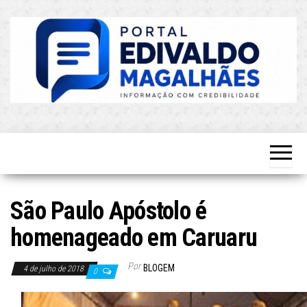
Skip
to
the
content
O Mais
Blog do
Atualizado!
Edvaldo
Magalhães
São Paulo Apóstolo é
homenageado em Caruaru
Por
BLOGEM
4 de julho de 2018
0