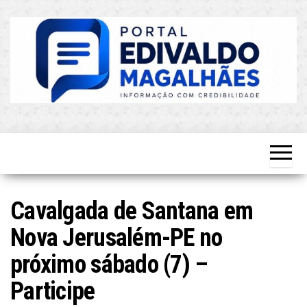
Skip
to
the
content
O Mais
Blog do
Atualizado!
Edvaldo
Magalhães
Cavalgada de Santana em
Nova Jerusalém-PE no
próximo sábado (7) –
Participe