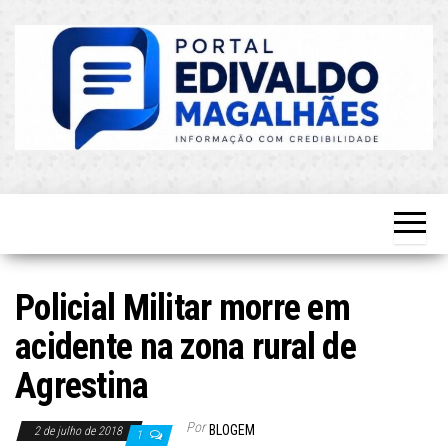
Skip
to
the
content
O Mais
Blog do
Atualizado!
Edvaldo
Magalhães
Policial Militar morre em
acidente na zona rural de
Agrestina
Por
BLOGEM
2 de julho de 2018
1