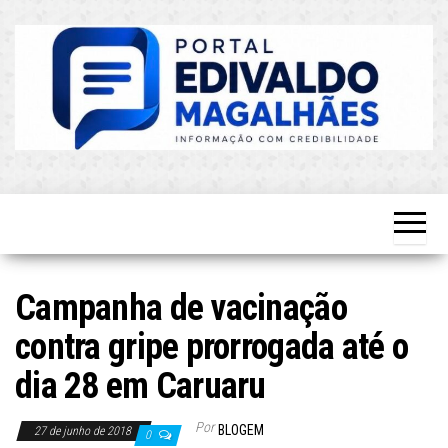
Skip
to
the
content
O Mais
Blog do
Atualizado!
Edvaldo
Magalhães
Campanha de vacinação
contra gripe prorrogada até o
dia 28 em Caruaru
Por
BLOGEM
27 de junho de 2018
0