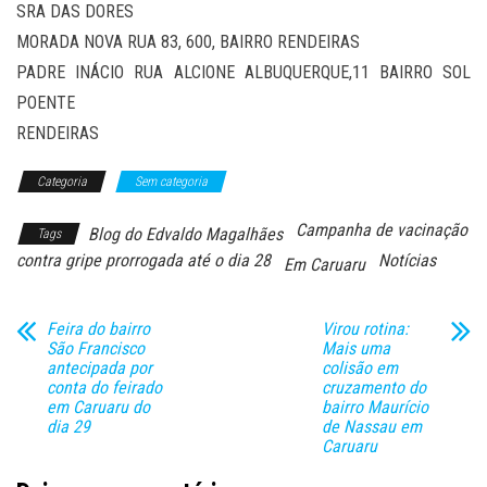
SRA DAS DORES
MORADA NOVA RUA 83, 600, BAIRRO RENDEIRAS
PADRE INÁCIO RUA ALCIONE ALBUQUERQUE,11 BAIRRO SOL
POENTE
RENDEIRAS
Categoria
Sem categoria
Campanha de vacinação
Blog do Edvaldo Magalhães
Tags
contra gripe prorrogada até o dia 28
Notícias
Em Caruaru
Feira do bairro
Virou rotina:
São Francisco
Mais uma
antecipada por
colisão em
conta do feirado
cruzamento do
em Caruaru do
bairro Maurício
dia 29
de Nassau em
Caruaru