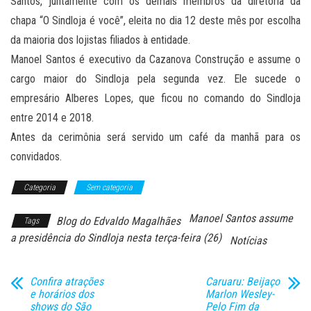
Santos, juntamente com os demais membros da diretoria da
chapa “O Sindloja é você”, eleita no dia 12 deste mês por escolha
da maioria dos lojistas filiados à entidade.
Manoel Santos é executivo da Cazanova Construção e assume o
cargo maior do Sindloja pela segunda vez. Ele sucede o
empresário Alberes Lopes, que ficou no comando do Sindloja
entre 2014 e 2018.
Antes da cerimônia será servido um café da manhã para os
convidados.
Categoria
Sem categoria
Manoel Santos assume
Blog do Edvaldo Magalhães
Tags
a presidência do Sindloja nesta terça-feira (26)
Notícias
Confira atrações
Caruaru: Beijaço
e horários dos
Marlon Wesley-
shows do São
Pelo Fim da