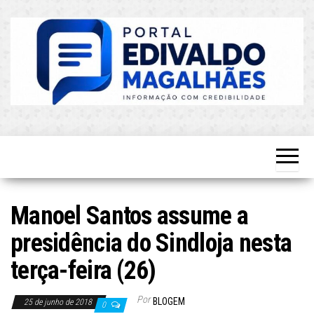
Skip
to
the
content
O Mais
Blog do
Atualizado!
Edvaldo
Magalhães
Manoel Santos assume a
presidência do Sindloja nesta
terça-feira (26)
Por
BLOGEM
25 de junho de 2018
0