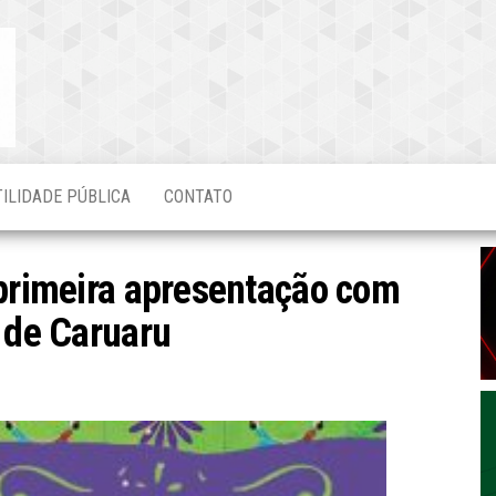
Blog do
O Mais
Atualizado!
Edvaldo
Magalhães
TILIDADE PÚBLICA
CONTATO
 primeira apresentação com
o de Caruaru