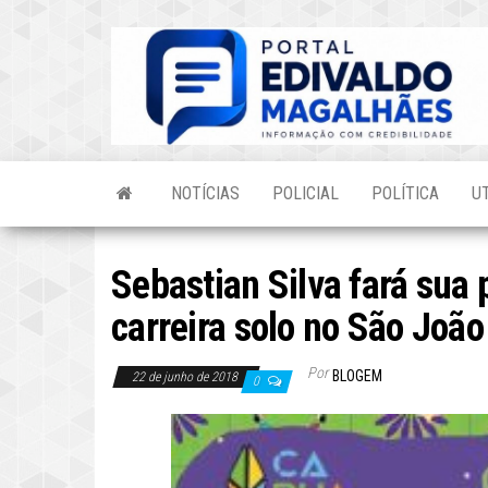
Skip
to
the
content
NOTÍCIAS
POLICIAL
POLÍTICA
U
Sebastian Silva fará sua
carreira solo no São Joã
Por
BLOGEM
22 de junho de 2018
0