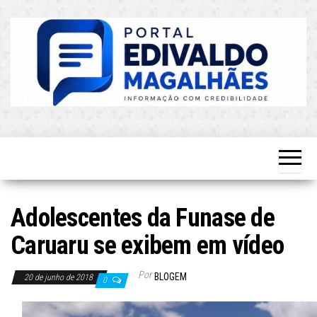
Skip
to
the
content
O Mais
Blog do
Atualizado!
Edvaldo
Magalhães
Adolescentes da Funase de
Caruaru se exibem em vídeo
Por
BLOGEM
20 de junho de 2018
0