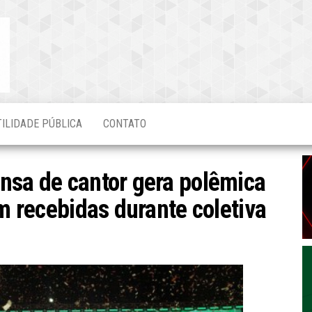
Blog do
O Mais
Atualizado!
Edvaldo
Magalhães
TILIDADE PÚBLICA
CONTATO
nsa de cantor gera polêmica
am recebidas durante coletiva