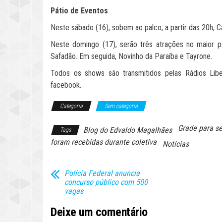
Pátio de Eventos
Neste sábado (16), sobem ao palco, a partir das 20h, Ca
Neste domingo (17), serão três atrações no maior po
Safadão. Em seguida, Novinho da Paraíba e Tayrone.
Todos os shows são transmitidos pelas Rádios Li
facebook.
Categoria
Sem categoria
Grade para se
Blog do Edvaldo Magalhães
Tags
foram recebidas durante coletiva
Notícias
Polícia Federal anuncia
concurso público com 500
vagas
Deixe um comentário