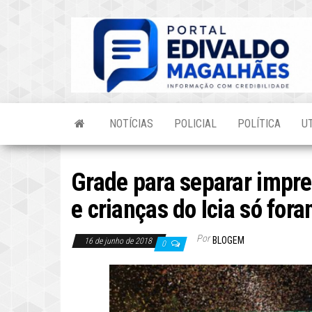
Skip
to
the
content
NOTÍCIAS
POLICIAL
POLÍTICA
U
Grade para separar impre
e crianças do Icia só for
Por
BLOGEM
16 de junho de 2018
0