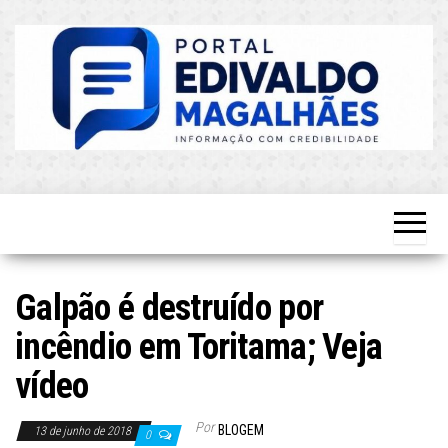
Skip
to
the
content
O Mais
Blog do
Atualizado!
Edvaldo
Magalhães
Galpão é destruído por
incêndio em Toritama; Veja
vídeo
Por
BLOGEM
13 de junho de 2018
0