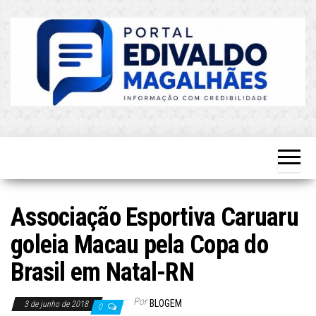
Skip
to
the
content
O Mais
Blog do
Atualizado!
Edvaldo
Magalhães
Associação Esportiva Caruaru
goleia Macau pela Copa do
Brasil em Natal-RN
Por
BLOGEM
3 de junho de 2018
0