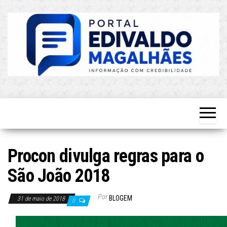
Skip
to
the
content
O Mais
Blog do
Atualizado!
Edvaldo
Magalhães
Procon divulga regras para o
São João 2018
Por
BLOGEM
31 de maio de 2018
0