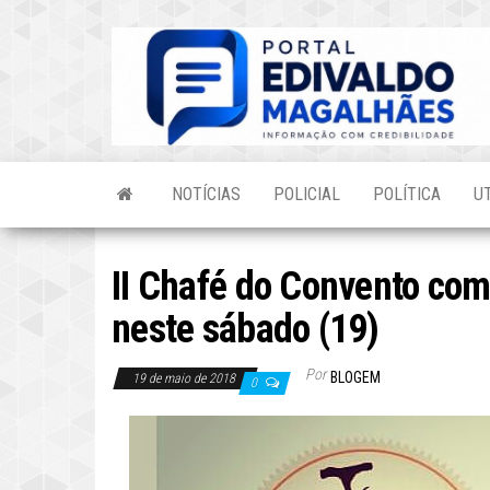
Skip
to
the
content
NOTÍCIAS
POLICIAL
POLÍTICA
U
II Chafé do Convento com
neste sábado (19)
Por
BLOGEM
19 de maio de 2018
0