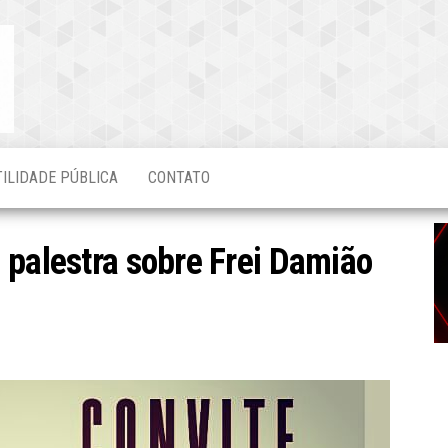
Blog do
O Mais
Atualizado!
Edvaldo
Magalhães
TILIDADE PÚBLICA
CONTATO
 palestra sobre Frei Damião